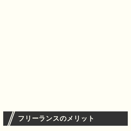
人間関係のストレスは少なめ！
自由度の高さが子育てとの両立を可能に！
子どもに合わせて柔軟に動ける
女性にこそフリーランスがおすすめ
フリーランスのメリット