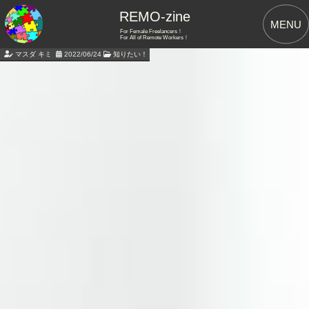
REMO-zine
MENU
For Female Freelancers！
For All of Remote Workers！
マスダ キミ
2022/06/24
知りたい！