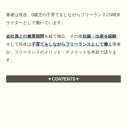
筆者は現在、0歳児の子育てをしながらフリーランスのWEB
ライターとして働いています。
会社員との兼業期間
を経て独立、その後
妊娠・出産を経験
、
そして現在は
子育てをしながらフリーランスとして働く
筆者
が、フリーランスのメリット・デメリットを本音で語りま
す。
▼CONTENTS▼
フリーランスのメリット
スキル次第で高収入が見込める
人間関係のストレスが少ない
自由度の高い働き方ができる
実際のところどうなの？現役フリーランスの本音
女性でも活躍できる！
男女平等、そして結果主義だからこその問題も…