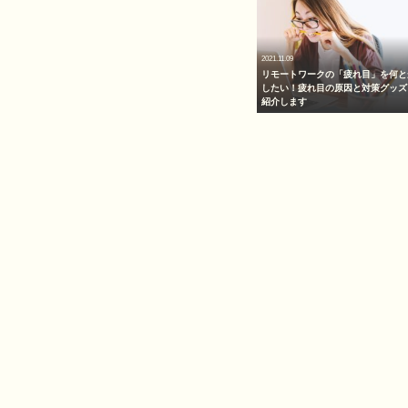
2021.11.09
リモートワークの「疲れ目」を何と
したい！疲れ目の原因と対策グッズ
紹介します
投
稿
の
ペ
ー
ジ
送
り