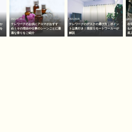
2021.09.15
2021.09.05
2021
か
テレワークのお供にアロマがおすす
テレワークのデスクの選び方｜ポイン
在
を
め！その理由や仕事のシーンごとに最
トは奥行き！現役リモートワーカーが
も
適な香りをご紹介
解説
底