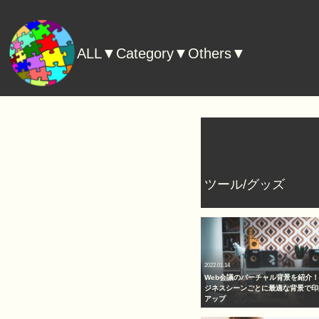
ALL▼
Category▼
Others▼
ツール/グッズ
2022.01.14
Web会議のバーチャル背景を紹介
ジネスシーンごとに最適な背景で印
アップ