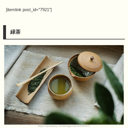
[itemlink post_id=”7921″]
緑茶
https://pixabay.com/images/id-6568547/