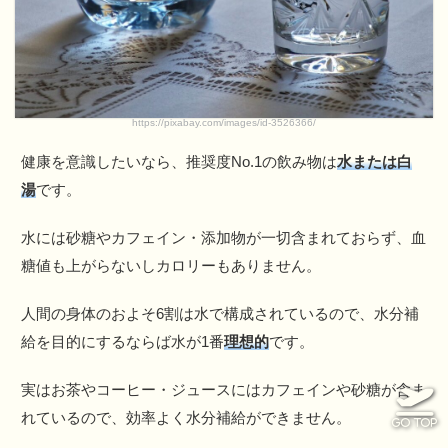
https://pixabay.com/images/id-3526366/
健康を意識したいなら、推奨度No.1の飲み物は
水または白
湯
です。
水には砂糖やカフェイン・添加物が一切含まれておらず、血
糖値も上がらないしカロリーもありません。
人間の身体のおよそ6割は水で構成されているので、水分補
給を目的にするならば水が1番
理想的
です。
実はお茶やコーヒー・ジュースにはカフェインや砂糖が含ま
れているので、効率よく水分補給ができません。
GO TOP