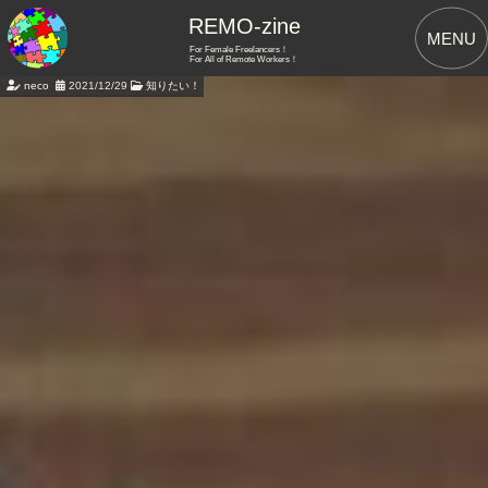
REMO-zine
MENU
For Female Freelancers！
For All of Remote Workers！
neco
2021/12/29
知りたい！